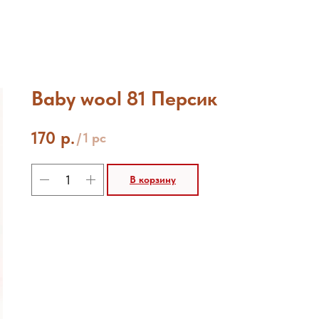
Baby wool 81 Персик
170
р.
/
1 pc
В корзину