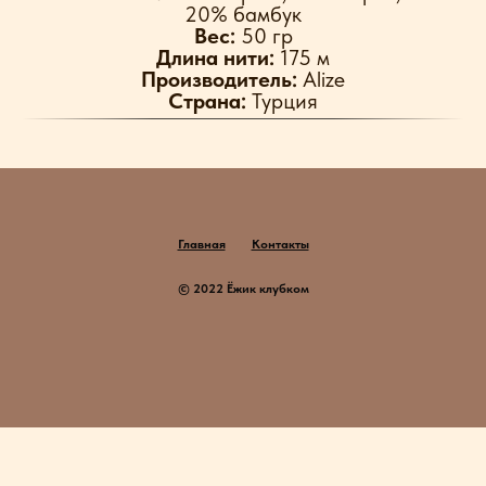
20% бамбук
Вес:
50 гр
Длина нити:
175 м
Производитель:
Alize
Страна:
Турция
Главная
Контакты
© 2022 Ёжик клубком