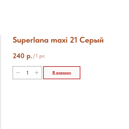
Superlana maxi 21 Серый
240
р.
/
1 pc
В корзину