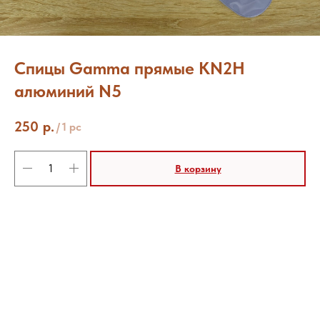
Спицы Gamma прямые KN2H
алюминий N5
250
р.
/
1 pc
В корзину