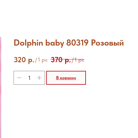
Dolphin baby 80319 Розовый
320
р.
370
р.
/
1 pc
/
1 pc
В корзину