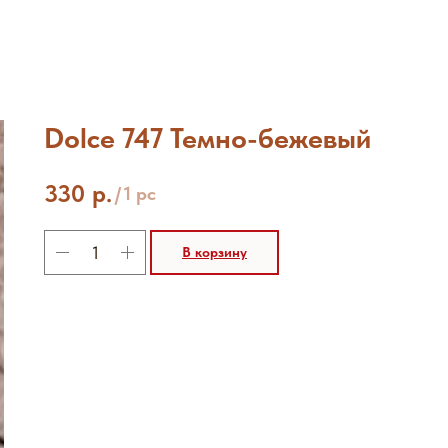
Dolce 747 Темно-бежевый
330
р.
/
1 pc
В корзину