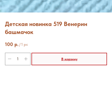
Детская новинка 519 Венерин
башмачок
100
р.
/
1 pc
В корзину