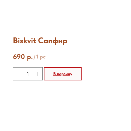
Biskvit Сапфир
690
р.
/
1 pc
В корзину