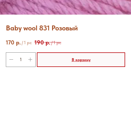
Baby wool 831 Розовый
170
р.
190
р.
/
1 pc
/
1 pc
В корзину